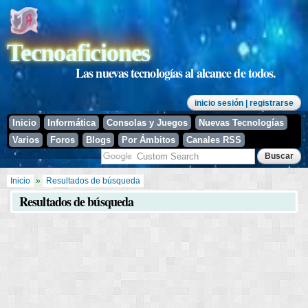
Pasar al
contenido
principal
Tecnoaficiones
Las nuevas tecnologías al alcance de todos.
inicio sesión
| registrarse
Inicio
Informática
Consolas y Juegos
Nuevas Tecnologías
Varios
Foros
Blogs
Por Ámbitos
Canales RSS
Se encuentra usted aquí
Inicio
»
Resultados de búsqueda
Resultados de búsqueda