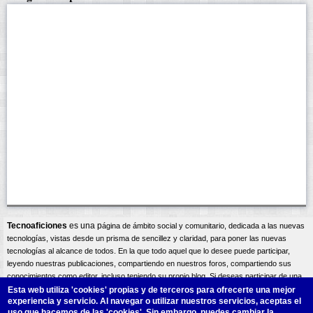
Tecnoaficiones
es una p
ágina
de ámbito social y comunitario, dedicada a las nuevas
tecnologías, vistas desde un prisma de sencillez y claridad, para poner las nuevas
tecnologías al alcance de todos. En la que todo aquel que lo desee puede participar,
leyendo nuestras publicaciones, compartiendo en nuestros foros, compartiendo sus
conocimientos como editor, incluso teniendo su propio blog. Si deseas participar de una
forma activa bien como editor compartiendo tus conocimientos, o incluso teniendo tu
Esta web utiliza 'cookies'
propias y de terceros para ofrecerte una mejor
experiencia y servicio. Al navegar o utilizar nuestros servicios, aceptas el
propio blog, una vez te registres podrás
contactar
con los administradores del sitio, y así
uso que hacemos de las 'cookies'. Sin embargo, puedes cambiar la