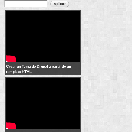
Páginas
Convert a site Template to Drupal - Parte 1
Crear un Tema de Drupal a partir de un
template HTML
10 consejos para ahorrar batería en tu iPhone 5S 5C 5 4 iOS 7
español Channeliphone