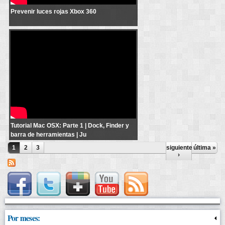
Prevenir luces rojas Xbox 360
Tutorial básico | Introducción a Mac oS X
Tutorial Mac OSX: Parte 1 | Dock, Finder y
barra de herramientas | Ju
1
2
3
siguiente
última »
›
Por meses: