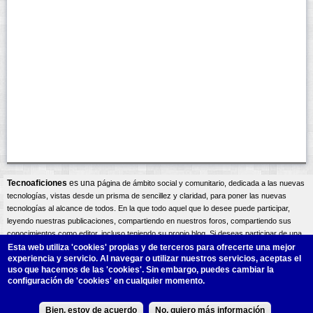
Tecnoaficiones
es una p
ágina
de ámbito social y comunitario, dedicada a las nuevas
tecnologías, vistas desde un prisma de sencillez y claridad, para poner las nuevas
tecnologías al alcance de todos. En la que todo aquel que lo desee puede participar,
leyendo nuestras publicaciones, compartiendo en nuestros foros, compartiendo sus
conocimientos como editor, incluso teniendo su propio blog. Si deseas participar de una
forma activa bien como editor compartiendo tus conocimientos, o incluso teniendo tu
Esta web utiliza 'cookies'
propias y de terceros para ofrecerte una mejor
experiencia y servicio. Al navegar o utilizar nuestros servicios, aceptas el
propio blog, una vez te registres podrás
contactar
con los administradores del sitio, y así
uso que hacemos de las 'cookies'. Sin embargo, puedes cambiar la
exponer tus intereses y necesidades. Un saludo atento A.Lliso.
configuración de 'cookies' en cualquier momento.
Design by
ALM
S.L.
Bien, estoy de acuerdo
No, quiero más información
Copyright@2011.