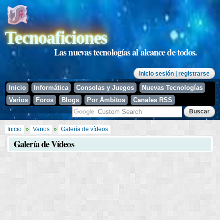
Pasar al
contenido
principal
Tecnoaficiones
Las nuevas tecnologías al alcance de todos.
inicio sesión
| registrarse
Inicio
Informática
Consolas y Juegos
Nuevas Tecnologías
Varios
Foros
Blogs
Por Ámbitos
Canales RSS
Se encuentra usted aquí
Inicio
»
Varios
»
Galería de vídeos
Galería de Vídeos