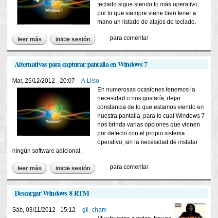
teclado sigue siendo lo más operativo,
por lo que siempre viene bien tener a
mano un listado de atajos de teclado.
para comentar
leer más
sobre listado de atajos de teclado de windows 7
inicie sesión
Alternativas para capturar pantalla en Windows 7
Mar, 25/12/2012 - 20:07 --
A.Lliso
En numerosas ocasiones tenemos la
necesidad o nos gustaría, dejar
constancia de lo que estamos viendo en
nuestra pantalla, para lo cual Windows 7
nos brinda varias opciones que vienen
por defecto con el propio sistema
operativo, sin la necesidad de instalar
ningún software adicional.
para comentar
leer más
sobre alternativas para capturar pantalla en windows 7
inicie sesión
Descargar Windows 8 RTM
Sáb, 03/11/2012 - 15:12 --
gil_cham