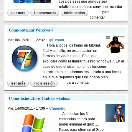
cosa de esas que aunque sea
relativamente básico conviene recordar.
para
leer más
sobre como desactivar el antivirus microsoft security
1 comentario
inicie sesión
essentials de windows
comentar
Como restaurar Windows 7
Mar, 06/12/2011 - 22:32 --
gil_cham
Hola a todos, os traigo un tutorial,
fácil y sencillo, en esta ocasión en
formato de videotutorial. En el que
explicare como restaurar nuestro Windows 7. En el
caso de que el sistema no nos funcione
correctamente podremos restaurarlo a una fecha,
en la cual sepamos que funcionaba bien.
para comentar
leer más
sobre como restaurar windows 7
inicie sesión
Como desinstalar el Grub de windows
Mié, 14/09/2011 - 17:09 --
Chamorro
Aquí estan los 3
comandos de oro para
poder eliminar el grub ....
Pasos para eliminar el Grub: