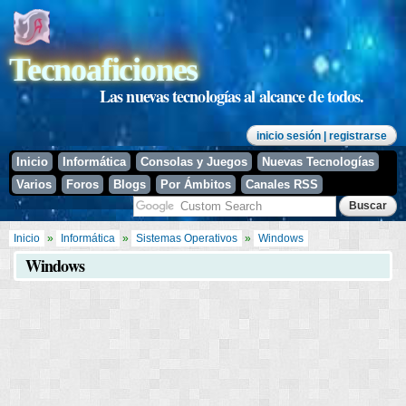
Pasar al
contenido
principal
Tecnoaficiones
Las nuevas tecnologías al alcance de todos.
inicio sesión
| registrarse
Inicio
Informática
Consolas y Juegos
Nuevas Tecnologías
Varios
Foros
Blogs
Por Ámbitos
Canales RSS
Se encuentra usted aquí
Inicio
»
Informática
»
Sistemas Operativos
»
Windows
Windows