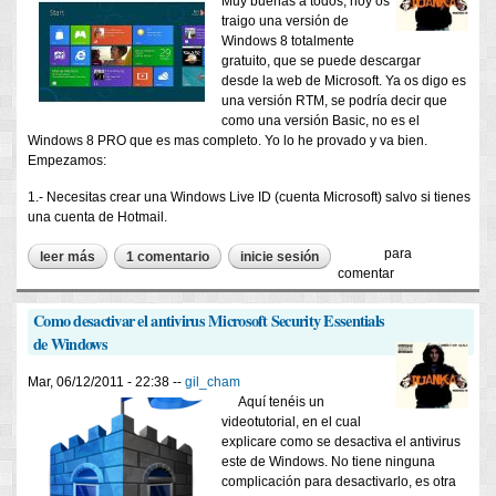
Muy buenas a todos, hoy os
traigo una versión de
Windows 8 totalmente
gratuito, que se puede descargar
desde la web de Microsoft. Ya os digo es
una versión RTM, se podría decir que
como una versión Basic, no es el
Windows 8 PRO que es mas completo. Yo lo he provado y va bien.
Empezamos:
1.- Necesitas crear una Windows Live ID (cuenta Microsoft) salvo si tienes
una cuenta de Hotmail.
para
leer más
sobre descargar windows 8 rtm
1 comentario
inicie sesión
comentar
Como desactivar el antivirus Microsoft Security Essentials
de Windows
Mar, 06/12/2011 - 22:38 --
gil_cham
Aquí tenéis un
videotutorial, en el cual
explicare como se desactiva el antivirus
este de Windows. No tiene ninguna
complicación para desactivarlo, es otra