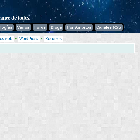
Pasar al
contenido
principal
cance de todos.
logías
Varios
Foros
Blogs
Por Ámbitos
Canales RSS
dos web
»
WordPress
»
Recursos