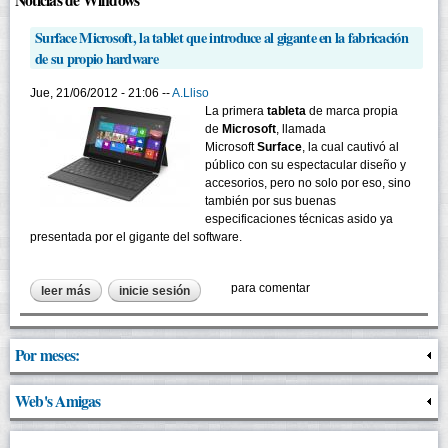
Noticias de Windows
Surface Microsoft, la tablet que introduce al gigante en la fabricación
de su propio hardware
Jue, 21/06/2012 - 21:06 --
A.Lliso
La primera
tableta
de marca propia
de
Microsoft
, llamada
Microsoft
Surface
, la cual cautivó al
público con su espectacular diseño y
accesorios, pero no solo por eso, sino
también por sus buenas
especificaciones técnicas asido ya
presentada por el gigante del software.
para comentar
leer más
sobre surface microsoft, la tablet que introduce al gigante
inicie sesión
en la fabricación de su propio hardware
Por meses:
Web's Amigas