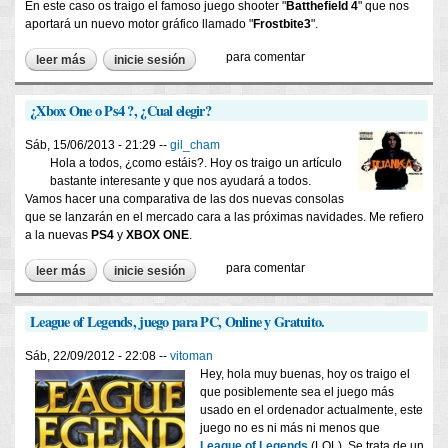
En este caso os traigo el famoso juego shooter "
Batthefield 4
" que nos
aportará un nuevo motor gráfico llamado "
Frostbite3
".
para comentar
leer más
sobre batthefield 4 con nuevo motor gráfico (frostbite)
inicie sesión
¿Xbox One o Ps4 ?, ¿Cual elegir?
Sáb, 15/06/2013 - 21:29 --
gil_cham
Hola a todos, ¿como estáis?. Hoy os traigo un artículo
bastante interesante y que nos ayudará a todos.
Vamos hacer una comparativa de las dos nuevas consolas
que se lanzarán en el mercado cara a las próximas navidades. Me refiero
a la nuevas
PS4
y
XBOX ONE
.
para comentar
leer más
sobre ¿xbox one o ps4 ?, ¿cual elegir?
inicie sesión
League of Legends, juego para PC, Online y Gratuito.
Sáb, 22/09/2012 - 22:08 --
vitoman
Hey, hola muy buenas, hoy os traigo el
que posiblemente sea el juego más
usado en el ordenador actualmente, este
juego no es ni más ni menos que
League of Legends
(LOL). Se trata de un