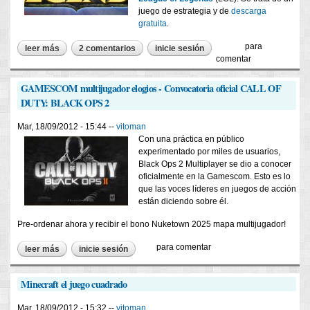
juego de estrategia y de
descarga
gratuita
.
para
leer más
sobre league of legends, juego para pc, online y gratuito.
2 comentarios
inicie sesión
comentar
GAMESCOM multijugador elogios - Convocatoria oficial CALL OF
DUTY: BLACK OPS 2
Mar, 18/09/2012 - 15:44 --
vitoman
Con una práctica en público
experimentado por miles de usuarios,
Black Ops 2 Multiplayer se dio a conocer
oficialmente en la Gamescom. Esto es lo
que las voces líderes en juegos de acción
están diciendo sobre él.
Pre-ordenar ahora y recibir el bono Nuketown 2025 mapa multijugador!
para comentar
leer más
sobre gamescom multijugador elogios - convocatoria oficial
inicie sesión
call of duty: black ops 2
Minecraft el juego cuadrado
Mar, 18/09/2012 - 15:32 --
vitoman