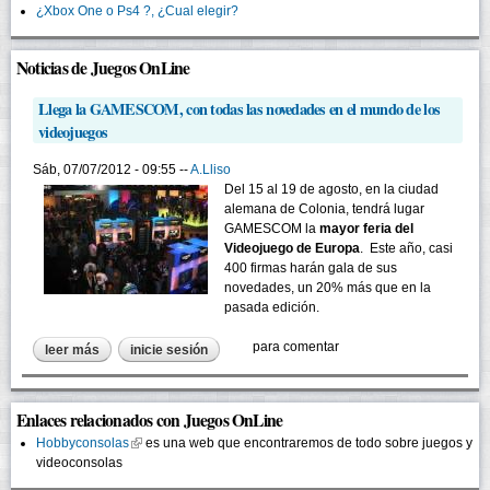
¿Xbox One o Ps4 ?, ¿Cual elegir?
Noticias de Juegos OnLine
Llega la GAMESCOM, con todas las novedades en el mundo de los
videojuegos
Sáb, 07/07/2012 - 09:55 --
A.Lliso
Del 15 al 19 de agosto, en la ciudad
alemana de Colonia, tendrá lugar
GAMESCOM la
mayor feria del
Videojuego de Europa
. Este año, casi
400 firmas harán gala de sus
novedades, un 20% más que en la
pasada edición.
para comentar
leer más
sobre llega la gamescom, con todas las novedades en el
inicie sesión
mundo de los videojuegos
Enlaces relacionados con Juegos OnLine
Hobbyconsolas
(link is external)
es una web que encontraremos de todo sobre juegos y
videoconsolas