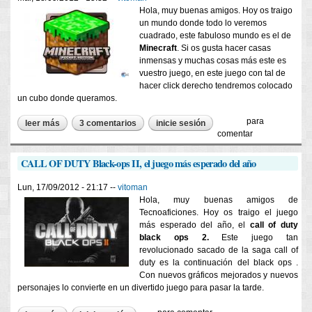
Hola, muy buenas amigos. Hoy os traigo
un mundo donde todo lo veremos
cuadrado, este fabuloso mundo es el de
Minecraft
. Si os gusta hacer casas
inmensas y muchas cosas más este es
vuestro juego, en este juego con tal de
hacer click derecho tendremos colocado
un cubo donde queramos.
para
leer más
sobre minecraft el juego cuadrado
3 comentarios
inicie sesión
comentar
CALL OF DUTY Black-ops II, el juego más esperado del año
Lun, 17/09/2012 - 21:17 --
vitoman
Hola, muy buenas amigos de
Tecnoaficiones. Hoy os traigo el juego
más esperado del año, el
call of duty
black ops 2.
Este juego tan
revolucionado sacado de la saga call of
duty es la continuación del black ops .
Con nuevos gráficos mejorados y nuevos
personajes lo convierte en un divertido juego para pasar la tarde.