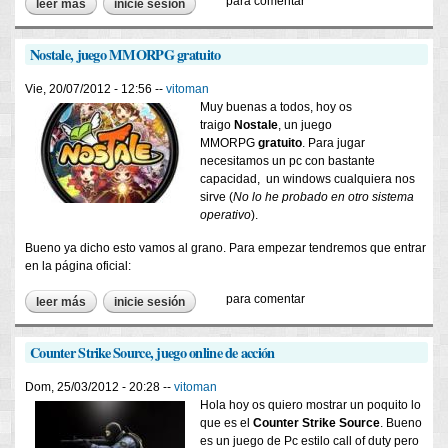
para comentar
leer más
sobre call of duty black-ops ii, el juego más esperado del año
inicie sesión
Nostale, juego MMORPG gratuito
Vie, 20/07/2012 - 12:56 --
vitoman
Muy buenas a todos, hoy os
traigo
Nostale
, un juego
MMORPG
gratuito
. Para jugar
necesitamos un pc con bastante
capacidad, un windows cualquiera nos
sirve (
​No lo he probado en otro sistema
operativo
).
Bueno ya dicho esto vamos al grano. Para empezar tendremos que entrar
en la página oficial:
para comentar
leer más
sobre nostale, juego mmorpg gratuito
inicie sesión
Counter Strike Source, juego online de acción
Dom, 25/03/2012 - 20:28 --
vitoman
Hola hoy os quiero mostrar un poquito lo
que es el
Counter Strike Source
. Bueno
es un juego de Pc estilo call of duty pero