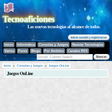
Pasar al
contenido
principal
Tecnoaficiones
Las nuevas tecnologías al alcance de todos.
inicio sesión
| registrarse
Inicio
Informática
Consolas y Juegos
Nuevas Tecnologías
Varios
Foros
Blogs
Por Ámbitos
Canales RSS
Se encuentra usted aquí
Inicio
»
Consolas y Juegos
»
Juegos OnLine
Juegos OnLine