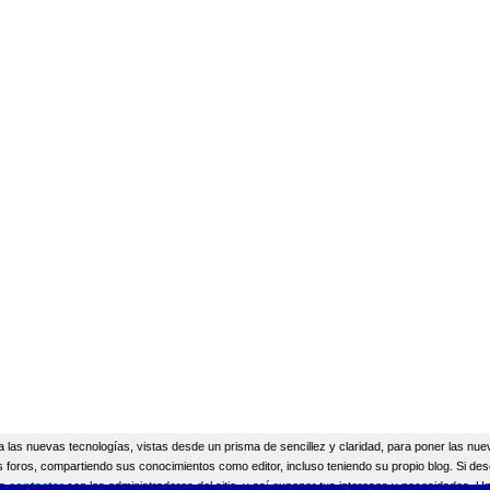
a las nuevas tecnologías, vistas desde un prisma de sencillez y claridad, para poner las nue
 foros, compartiendo sus conocimientos como editor, incluso teniendo su propio blog. Si des
ás
contactar
con los administradores del sitio, y así exponer tus intereses y necesidades. Un