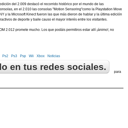
edición del 2.009 destacó el recorrido histórico por el mundo de las
onsolas, en el 2.010 las consolas "Motion Sensoring"como la Playstation Move
Y y la Microsoft Kinect fueron las que más dieron de hablar y la última edición
activos de deporte y baile causo el mayor interés entre los visitantes.
2.012 promete mucho. Los que podáis permitiros estar allí ¡ánimo!, no
Ps2
Ps3
Psp
Wii
Xbox
Noticias
o en tus redes sociales.
para