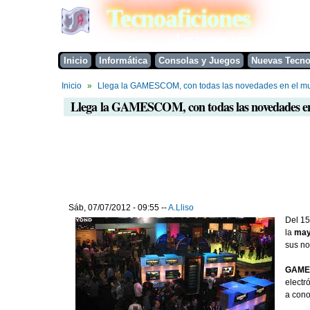
Tecnoaficiones
Las nuevas tecnologías al al
Inicio
Informática
Consolas y Juegos
Nuevas Tecno
Se encuentra usted aquí
Inicio
»
Llega la GAMESCOM, con todas las novedades en el mu
Llega la GAMESCOM, con todas las novedades en 
Sáb, 07/07/2012 - 09:55 --
A.Lliso
Del 15
la
may
sus no
GAME
electr
a cono