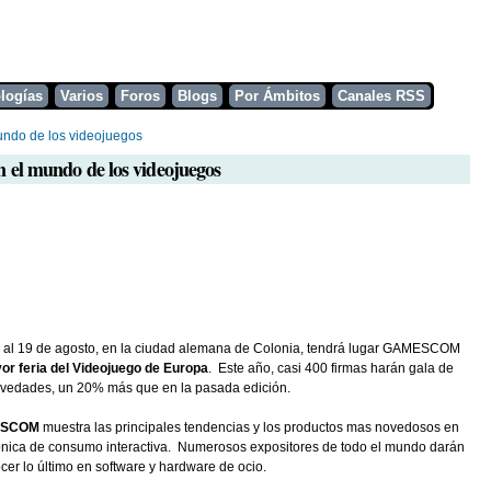
Pasar al
contenido
principal
cance de todos.
logías
Varios
Foros
Blogs
Por Ámbitos
Canales RSS
ndo de los videojuegos
el mundo de los videojuegos
 al 19 de agosto, en la ciudad alemana de Colonia, tendrá lugar GAMESCOM
or feria del Videojuego de Europa
. Este año, casi 400 firmas harán gala de
vedades, un 20% más que en la pasada edición.
SCOM
muestra las principales tendencias y los productos mas novedosos en
ónica de consumo interactiva. Numerosos expositores de todo el mundo darán
cer lo último en software y hardware de ocio.