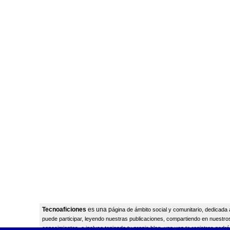
Tecnoaficiones
es una p
ágina
de ámbito social y comunitario, dedicada 
puede participar, leyendo nuestras publicaciones, compartiendo en nuestros
conocimientos, o incluso teniendo tu propio blog, una vez te registres podr