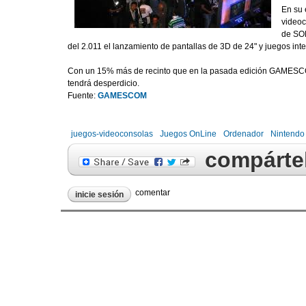
En su 
videoc
de SON
del 2.011 el lanzamiento de pantallas de 3D de 24" y juegos inter
Con un 15% más de recinto que en la pasada edición GAMESCOM 
tendrá desperdicio.
Fuente:
GAMESCOM
(link is external)
juegos-videoconsolas
Juegos OnLine
Ordenador
Nintendo
compártel
comentar
inicie sesión