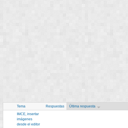
Tema
Respuestas
Última respuesta
IMCE, insertar
imágenes
desde el editor