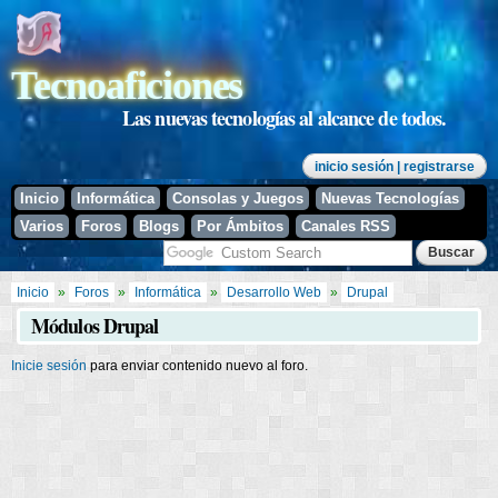
Pasar al
contenido
principal
Tecnoaficiones
Las nuevas tecnologías al alcance de todos.
inicio sesión
| registrarse
Inicio
Informática
Consolas y Juegos
Nuevas Tecnologías
Varios
Foros
Blogs
Por Ámbitos
Canales RSS
Se encuentra usted aquí
Inicio
»
Foros
»
Informática
»
Desarrollo Web
»
Drupal
Módulos Drupal
Inicie sesión
para enviar contenido nuevo al foro.