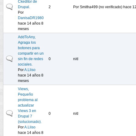
Ckeditor de
Discusión normal
Drupal.
2
Por
Smitha499 (no verificado)
hace 12
Por
DanisaDR1980
hace 14 años 8
meses
AddToAny,
Agraga los
botones para
compartir en un
Discusión normal
sin fin de redes
0
n/d
sociales.
Por
A.Lliso
hace 14 años 8
meses
Views,
Pequeño
problema al
actualizar
Views 3 en
Discusión normal
0
n/d
Drupal 7
(solucionado).
Por
A.Lliso
hace 14 años 8