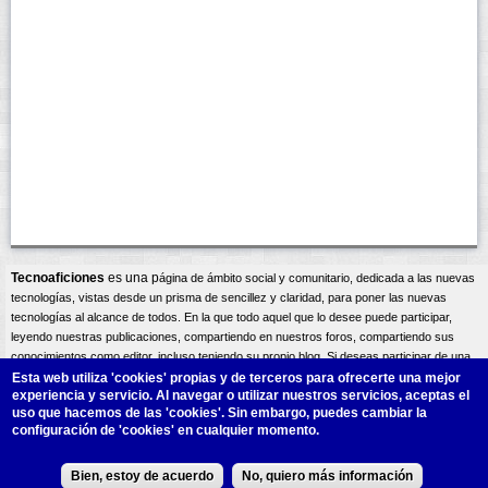
Tecnoaficiones
es una p
ágina
de ámbito social y comunitario, dedicada a las nuevas
tecnologías, vistas desde un prisma de sencillez y claridad, para poner las nuevas
tecnologías al alcance de todos. En la que todo aquel que lo desee puede participar,
leyendo nuestras publicaciones, compartiendo en nuestros foros, compartiendo sus
conocimientos como editor, incluso teniendo su propio blog. Si deseas participar de una
forma activa bien como editor compartiendo tus conocimientos, o incluso teniendo tu
Esta web utiliza 'cookies'
propias y de terceros para ofrecerte una mejor
experiencia y servicio. Al navegar o utilizar nuestros servicios, aceptas el
propio blog, una vez te registres podrás
contactar
con los administradores del sitio, y así
uso que hacemos de las 'cookies'. Sin embargo, puedes cambiar la
exponer tus intereses y necesidades. Un saludo atento A.Lliso.
configuración de 'cookies' en cualquier momento.
Design by
ALM
S.L.
Copyright@2011.
Bien, estoy de acuerdo
No, quiero más información