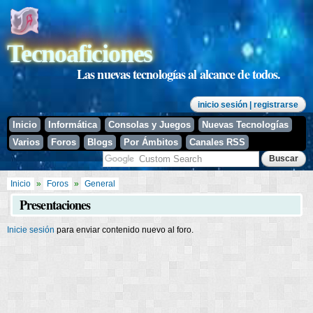
Pasar al
contenido
principal
Tecnoaficiones
Las nuevas tecnologías al alcance de todos.
inicio sesión
| registrarse
Inicio
Informática
Consolas y Juegos
Nuevas Tecnologías
Varios
Foros
Blogs
Por Ámbitos
Canales RSS
Se encuentra usted aquí
Inicio
»
Foros
»
General
Presentaciones
Inicie sesión
para enviar contenido nuevo al foro.