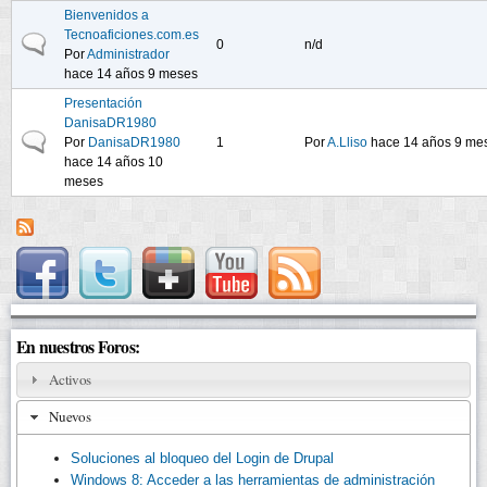
Bienvenidos a
Tecnoaficiones.com.es
Discusión normal
0
n/d
Por
Administrador
hace 14 años 9 meses
Presentación
DanisaDR1980
Discusión normal
Por
DanisaDR1980
1
Por
A.Lliso
hace 14 años 9 me
hace 14 años 10
meses
En nuestros Foros:
Activos
Nuevos
Soluciones al bloqueo del Login de Drupal
Windows 8: Acceder a las herramientas de administración