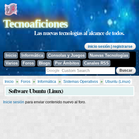
Pasar al
contenido
principal
Tecnoaficiones
Las nuevas tecnologías al alcance de todos.
inicio sesión
| registrarse
Inicio
Informática
Consolas y Juegos
Nuevas Tecnologías
Varios
Foros
Blogs
Por Ámbitos
Canales RSS
Se encuentra usted aquí
Inicio
»
Foros
»
Informática
»
Sistemas Operativos
»
Ubuntu (Linux)
Software Ubuntu (Linux)
Inicie sesión
para enviar contenido nuevo al foro.