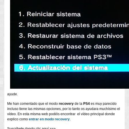
ayude.
Me han comentado que el modo
recovery
de la
PS4
es muy parecido
incluso tiene las mismas opciones, por lo tanto os ayudara muchísimo el
vídeo. En esta misma web podéis encontrar el vídeo principal donde
explico como
entrar en modo recovery
.
Suscríbete dando clic aquí >>>