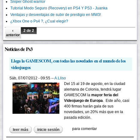
Sniper Ghost warrior
Tutorial Modo Seguro (Recovery) en PS4 Y PS3 - Juanka
Ventajas y desventajas de subir de prestigio en MW3!
¿Xbox One o Ps4 ?, ¿Cual elegir?
‹
2 de 2
anterior
Noticias de Ps3
Llega la GAMESCOM, con todas las novedades en el mundo de los
videojuegos
Sáb, 07/07/2012 - 09:55 --
A.Lliso
Del 15 al 19 de agosto, en la ciudad
alemana de Colonia, tendrá lugar
GAMESCOM la
mayor feria del
Videojuego de Europa
. Este año, casi
400 firmas harán gala de sus
novedades, un 20% más que en la
pasada edición.
para comentar
leer más
sobre llega la gamescom, con todas las novedades en el
inicie sesión
mundo de los videojuegos