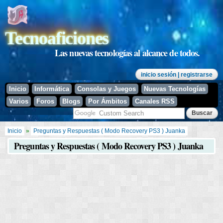
Pasar al
contenido
principal
Tecnoaficiones
Las nuevas tecnologías al alcance de todos.
inicio sesión
| registrarse
Inicio
Informática
Consolas y Juegos
Nuevas Tecnologías
Varios
Foros
Blogs
Por Ámbitos
Canales RSS
Se encuentra usted aquí
Inicio
»
Preguntas y Respuestas ( Modo Recovery PS3 ) Juanka
Preguntas y Respuestas ( Modo Recovery PS3 ) Juanka