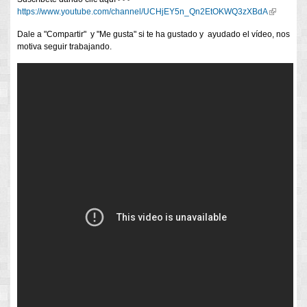
https://www.youtube.com/channel/UCHjEY5n_Qn2EtOKWQ3zXBdA
(link is
external)
Dale a "Compartir" y "Me gusta" si te ha gustado y ayudado el vídeo, nos
motiva seguir trabajando.