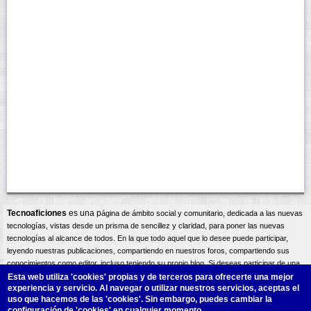
Tecnoaficiones
es una p
ágina
de ámbito social y comunitario, dedicada a las nuevas
tecnologías, vistas desde un prisma de sencillez y claridad, para poner las nuevas
tecnologías al alcance de todos. En la que todo aquel que lo desee puede participar,
leyendo nuestras publicaciones, compartiendo en nuestros foros, compartiendo sus
conocimientos como editor, incluso teniendo su propio blog. Si deseas participar de una
forma activa bien como editor compartiendo tus conocimientos, o incluso teniendo tu
Esta web utiliza 'cookies'
propias y de terceros para ofrecerte una mejor
experiencia y servicio. Al navegar o utilizar nuestros servicios, aceptas el
propio blog, una vez te registres podrás
contactar
con los administradores del sitio, y así
uso que hacemos de las 'cookies'. Sin embargo, puedes cambiar la
exponer tus intereses y necesidades. Un saludo atento A.Lliso.
configuración de 'cookies' en cualquier momento.