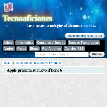
Pasar al
contenido
principal
Tecnoaficiones
Las nuevas tecnologías al alcance de todos.
inicio sesión
| registrarse
Inicio
Informática
Consolas y Juegos
Nuevas Tecnologías
Varios
Foros
Blogs
Por Ámbitos
Canales RSS
Se encuentra usted aquí
Inicio
»
Apple presenta su nuevo iPhone 6
Apple presenta su nuevo iPhone 6