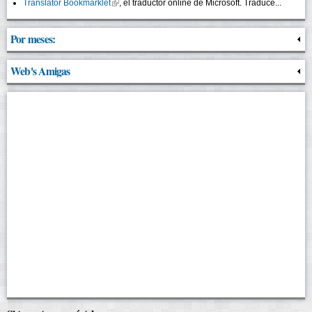
Translator Bookmarklet
(link is external)
, el traductor online de Microsoft. Traduce...
Por meses:
Web's Amigas