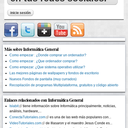
inicie sesión
Más sobre Informática General
Como empezar : ¿Donde comprar un ordenador?
Como empezar : ¿Que ordenador comprar?
Como empezar: ¿Que sistema operativo utilizar?
Las mejores páginas de wallpapers y fondos de escritorio
Nuevos Fondos de pantalla (muy currados)
Recopilación de programas Multiplataforma, gratuitos y código abierto
Enlaces relacionados con Informática General
Islabit
(link is external)
tiene información sobre Informática principalmente, noticias,
análisis, hardware,...
ConectaTutoriales.com
(link is external)
es una de las web más populares con...
VideoTutoriales.com
(link is external)
de Illasaron y el maestro Jesus Conde es...