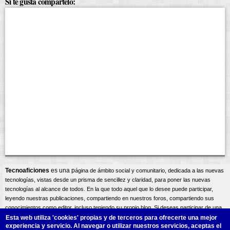
Si te gusta compártelo:
Tecnoaficiones
es una p
ágina
de ámbito social y comunitario, dedicada a las nuevas
tecnologías, vistas desde un prisma de sencillez y claridad, para poner las nuevas
tecnologías al alcance de todos. En la que todo aquel que lo desee puede participar,
leyendo nuestras publicaciones, compartiendo en nuestros foros, compartiendo sus
conocimientos como editor, incluso teniendo su propio blog. Si deseas participar de una
forma activa bien como editor compartiendo tus conocimientos, o incluso teniendo tu
Esta web utiliza 'cookies'
propias y de terceros para ofrecerte una mejor
experiencia y servicio. Al navegar o utilizar nuestros servicios, aceptas el
propio blog, una vez te registres podrás
contactar
con los administradores del sitio, y así