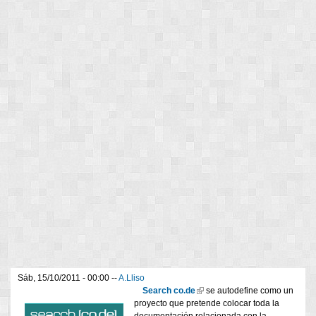
Sáb, 15/10/2011 - 00:00 --
A.Lliso
Search co.de
(link is external)
se autodefine como un
proyecto que pretende colocar toda la