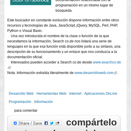
documentación relacionada con la
programación en un mismo lugar de
búsqueda.
Este buscador en constante evolución dispone información entre otros
recursos y tecnologías de Java, JavaScript, jQuery, MySQL, Perl, PHP,
Python o Visual Basic.
Una vez introducida el nombre de la clase o función de la que
necesitamos la información, Search co.de nos listará una serie de
lenguajes en la que esa función está disponible junto a su sintaxis, una
descripción de su funcionamiento y un enlace que nos conduzca a la
documentación oficial.
Interesados pueden acceder a Search co.de desde
www.searchco.de
(link is external)
.
Nota: Información extraída literalmente de
www.desarrolloweb.com
(link is
.
external)
Desarrollo Web
Herramientas Web
Internet
Aplicaciones OnLine
Programación
Información
para comentar
compártelo