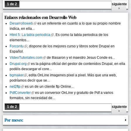
1 de 2
siguiente
›
Enlaces relacionados con Desarrollo Web
Desarrolloweb
(link is external)
es un referente en cuanto a lo que su propio nombre
indica, en ella...
Html 5: La tabla periodica
(link is external)
. Es como la tabla periodica de los
elementos...
Forcontu
(link is external)
, dispone de los mejores curso y libros sobre Drupal en
Español.
VideoTutoriales.com
(link is external)
de Illasaron y el maestro Jesus Conde es...
Drupal.org
(link is external)
es la página oficial del gestor de contenidos Drupal, en ella
podéis descargar el core...
bgmaker
(link is external)
, edita OnLine imagenes pixel a pixel. Más que una web,
podríamos decir que se...
net2ftp
(link is external)
es un de un cliente ftp Online...
PdfConverter
(link is external)
es un conversor OnLine y gratuito de Pdf a varios
formatos, sin necesidad de...
1 de 2
siguiente
›
Por meses: