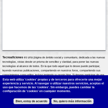
Tecnoaficiones
es una p
ágina
de ámbito social y comunitario, dedicada a las nuevas
tecnologías, vistas desde un prisma de sencillez y claridad, para poner las nuevas
tecnologías al alcance de todos. En la que todo aquel que lo desee puede participar,
leyendo nuestras publicaciones, compartiendo en nuestros foros, compartiendo sus
conocimientos como editor, incluso teniendo su propio blog. Si deseas participar de una
forma activa bien como editor compartiendo tus conocimientos, o incluso teniendo tu
Esta web utiliza 'cookies'
propias y de terceros para ofrecerte una mejor
experiencia y servicio. Al navegar o utilizar nuestros servicios, aceptas el
propio blog, una vez te registres podrás
contactar
con los administradores del sitio, y así
uso que hacemos de las 'cookies'. Sin embargo, puedes cambiar la
exponer tus intereses y necesidades. Un saludo atento A.Lliso.
configuración de 'cookies' en cualquier momento.
Design by
ALM
S.L.
Bien, estoy de acuerdo
No, quiero más información
Copyright@2011.