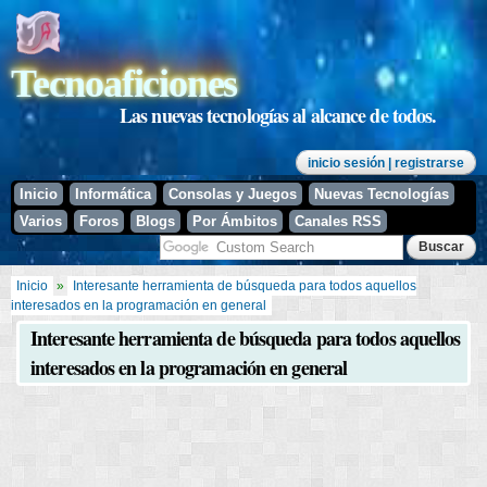
Pasar al
contenido
principal
Tecnoaficiones
Las nuevas tecnologías al alcance de todos.
inicio sesión
| registrarse
Inicio
Informática
Consolas y Juegos
Nuevas Tecnologías
Varios
Foros
Blogs
Por Ámbitos
Canales RSS
Se encuentra usted aquí
Inicio
»
Interesante herramienta de búsqueda para todos aquellos
interesados en la programación en general
Interesante herramienta de búsqueda para todos aquellos
interesados en la programación en general