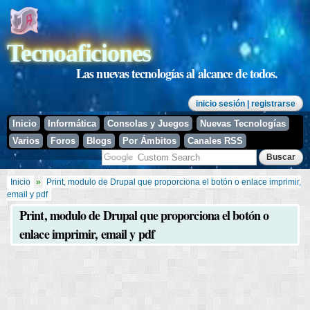
Pasar al
contenido
principal
Tecnoaficiones
Las nuevas tecnologías al alcance de todos.
inicio sesión
| registrarse
Inicio
Informática
Consolas y Juegos
Nuevas Tecnologías
Varios
Foros
Blogs
Por Ámbitos
Canales RSS
Se encuentra usted aquí
Inicio
»
Print, modulo de Drupal que proporciona el botón o enlace imprimir,
email y pdf
Print, modulo de Drupal que proporciona el botón o
enlace imprimir, email y pdf