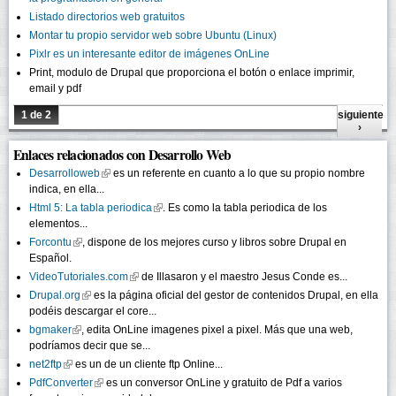
Listado directorios web gratuitos
Montar tu propio servidor web sobre Ubuntu (Linux)
Pixlr es un interesante editor de imágenes OnLine
Print, modulo de Drupal que proporciona el botón o enlace imprimir,
email y pdf
1 de 2
siguiente
›
Enlaces relacionados con Desarrollo Web
Desarrolloweb
(link is external)
es un referente en cuanto a lo que su propio nombre
indica, en ella...
Html 5: La tabla periodica
(link is external)
. Es como la tabla periodica de los
elementos...
Forcontu
(link is external)
, dispone de los mejores curso y libros sobre Drupal en
Español.
VideoTutoriales.com
(link is external)
de Illasaron y el maestro Jesus Conde es...
Drupal.org
(link is external)
es la página oficial del gestor de contenidos Drupal, en ella
podéis descargar el core...
bgmaker
(link is external)
, edita OnLine imagenes pixel a pixel. Más que una web,
podríamos decir que se...
net2ftp
(link is external)
es un de un cliente ftp Online...
PdfConverter
(link is external)
es un conversor OnLine y gratuito de Pdf a varios