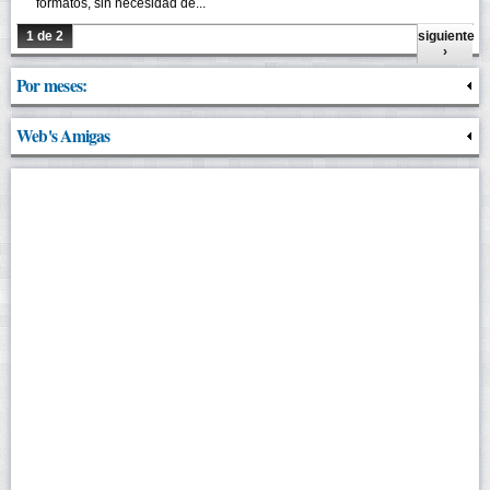
formatos, sin necesidad de...
1 de 2
siguiente
›
Por meses:
Web's Amigas