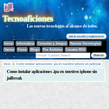
Pasar al
contenido
principal
Tecnoaficiones
Las nuevas tecnologías al alcance de todos.
inicio sesión
| registrarse
Inicio
Informática
Consolas y Juegos
Nuevas Tecnologías
Varios
Foros
Blogs
Por Ámbitos
Canales RSS
Se encuentra usted aquí
Inicio
»
Como instalar aplicaciones .ipa en nuestros iphone sin jailbreak
Como instalar aplicaciones .ipa en nuestros iphone sin
jailbreak