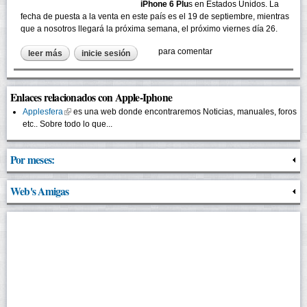
iPhone 6 Plu
s en Estados Unidos. La
fecha de puesta a la venta en este país es el 19 de septiembre, mientras
que a nosotros llegará la próxima semana, el próximo viernes día 26.
para comentar
leer más
sobre el nuevo iphone de apple bate records de reservas
inicie sesión
Enlaces relacionados con Apple-Iphone
Applesfera
(link is external)
es una web donde encontraremos Noticias, manuales, foros
etc.. Sobre todo lo que...
Por meses:
Web's Amigas